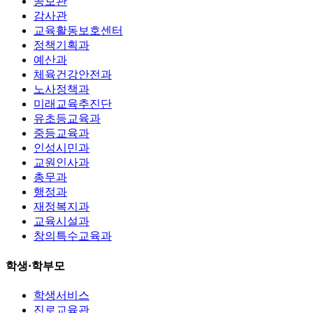
공보관
감사관
교육활동보호센터
정책기획과
예산과
체육건강안전과
노사정책과
미래교육추진단
유초등교육과
중등교육과
인성시민과
교원인사과
총무과
행정과
재정복지과
교육시설과
창의특수교육과
학생·학부모
학생서비스
진로교육관