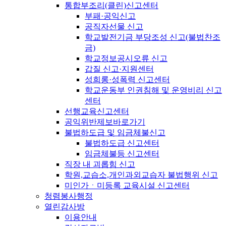
통합부조리(클린)신고센터
부패·공익신고
공직자선물 신고
학교발전기금 부당조성 신고(불법찬조
금)
학교정보공시오류 신고
갑질 신고·지원센터
성희롱·성폭력 신고센터
학교운동부 인권침해 및 운영비리 신고
센터
선행교육신고센터
공익위반제보바로가기
불법하도급 및 임금체불신고
불법하도급 신고센터
임금체불등 신고센터
직장 내 괴롭힘 신고
학원,교습소,개인과외교습자 불법행위 신고
미인가ㆍ미등록 교육시설 신고센터
청렴봉사행정
열린감사방
이용안내