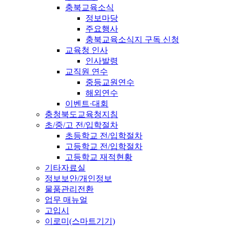
충북교육소식
정보마당
주요행사
충북교육소식지 구독 신청
교육청 인사
인사발령
교직원 연수
중등교원연수
해외연수
이벤트·대회
충청북도교육청지침
초/중/고 전/입학절차
초등학교 전/입학절차
고등학교 전/입학절차
고등학교 재적현황
기타자료실
정보보안/개인정보
물품관리전환
업무 매뉴얼
고입시
이로미(스마트기기)