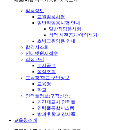
임용정보
교원임용시험
일반직임용시험 안내
일반직임용시험
성적 사전공개/이의제기
초빙교원임용 안내
합격자조회
인터넷원서접수
검정고시
고시공고
성적조회
교육청/학교 구인정보
교육청
학교
인력풀정보(구직신청)
기간제교사 인력풀
인력풀통합시스템
방과후학교 강사풀
교육청소개