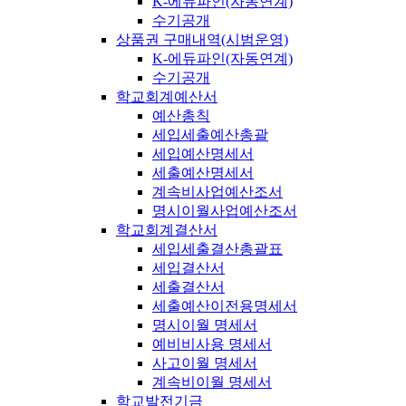
K-에듀파인(자동연계)
수기공개
상품권 구매내역(시범운영)
K-에듀파인(자동연계)
수기공개
학교회계예산서
예산총칙
세입세출예산총괄
세입예산명세서
세출예산명세서
계속비사업예산조서
명시이월사업예산조서
학교회계결산서
세입세출결산총괄표
세입결산서
세출결산서
세출예산이전용명세서
명시이월 명세서
예비비사용 명세서
사고이월 명세서
계속비이월 명세서
학교발전기금