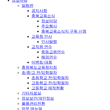
정보마당
알림판
공지사항
충북교육소식
정보마당
주요행사
충북교육소식지 구독 신청
교육청 인사
인사발령
교직원 연수
중등교원연수
해외연수
이벤트·대회
충청북도교육청지침
초/중/고 전/입학절차
초등학교 전/입학절차
고등학교 전/입학절차
고등학교 재적현황
기타자료실
정보보안/개인정보
물품관리전환
업무 매뉴얼