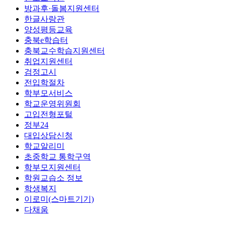
방과후·돌봄지원센터
한글사랑관
양성평등교육
충북e학습터
충북교수학습지원센터
취업지원센터
검정고시
전입학절차
학부모서비스
학교운영위원회
고입전형포털
정부24
대입상담신청
학교알리미
초중학교 통학구역
학부모지원센터
학원교습소 정보
학생복지
이로미(스마트기기)
다채움