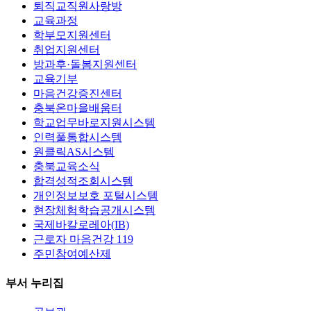
퇴직교직원사랑방
교육과정
학부모지원센터
취업지원센터
방과후·돌봄지원센터
교육기부
마음건강증진센터
충북온마을배움터
학교업무바로지원시스템
인력풀통합시스템
원클릭AS시스템
충북교육소식
합격성적조회시스템
개인정보보호 포털시스템
현장체험학습공개시스템
국제바칼로레아(IB)
근로자 마음건강 119
주민참여예산제
부서 누리집