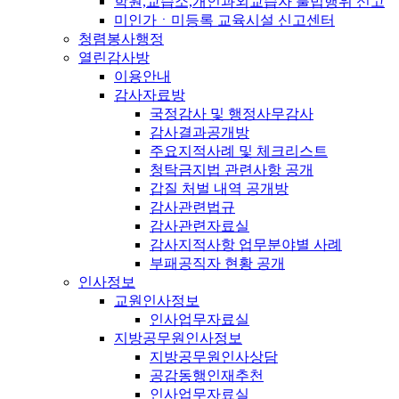
학원,교습소,개인과외교습자 불법행위 신고
미인가ㆍ미등록 교육시설 신고센터
청렴봉사행정
열린감사방
이용안내
감사자료방
국정감사 및 행정사무감사
감사결과공개방
주요지적사례 및 체크리스트
청탁금지법 관련사항 공개
갑질 처벌 내역 공개방
감사관련법규
감사관련자료실
감사지적사항 업무분야별 사례
부패공직자 현황 공개
인사정보
교원인사정보
인사업무자료실
지방공무원인사정보
지방공무원인사상담
공감동행인재추천
인사업무자료실