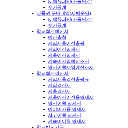
K-에듀파인(자동연계)
수기공개
상품권 구매내역(시범운영)
K-에듀파인(자동연계)
수기공개
학교회계예산서
예산총칙
세입세출예산총괄
세입예산명세서
세출예산명세서
계속비사업예산조서
명시이월사업예산조서
학교회계결산서
세입세출결산총괄표
세입결산서
세출결산서
세출예산이전용명세서
명시이월 명세서
예비비사용 명세서
사고이월 명세서
계속비이월 명세서
학교발전기금