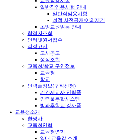
교원임용시험
일반직임용시험 안내
일반직임용시험
성적 사전공개/이의제기
초빙교원임용 안내
합격자조회
인터넷원서접수
검정고시
고시공고
성적조회
교육청/학교 구인정보
교육청
학교
인력풀정보(구직신청)
기간제교사 인력풀
인력풀통합시스템
방과후학교 강사풀
교육청소개
환영사
교육청연혁
교육청연혁
역대 교육감 소개