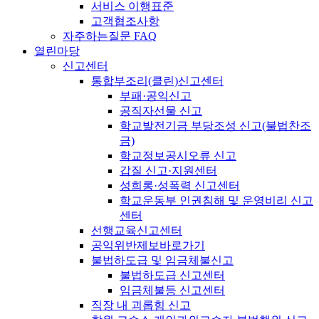
서비스 이행표준
고객협조사항
자주하는질문 FAQ
열린마당
신고센터
통합부조리(클린)신고센터
부패·공익신고
공직자선물 신고
학교발전기금 부당조성 신고(불법찬조
금)
학교정보공시오류 신고
갑질 신고·지원센터
성희롱·성폭력 신고센터
학교운동부 인권침해 및 운영비리 신고
센터
선행교육신고센터
공익위반제보바로가기
불법하도급 및 임금체불신고
불법하도급 신고센터
임금체불등 신고센터
직장 내 괴롭힘 신고