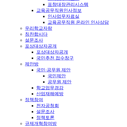
표창대장관리시스템
교육공무직원인사정보
인사업무자료실
교육공무직원 온라인 인사상담
우리학교자랑
칭찬합시다
설문조사
포상대상자공개
포상대상자공개
국민추천 접수창구
제안방
국민·공무원 제안
국민제안
공무원 제안
학교업무경감
산업재해예방
정책참여
전자공청회
설문조사
정책토론
규제개혁참여방